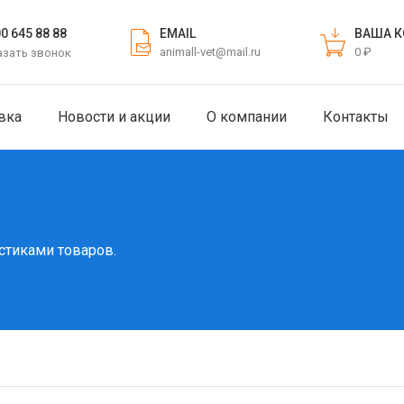
EMAIL
ВАША К
00 645 88 88
animall-vet@mail.ru
0 ₽
азать звонок
вка
Новости и акции
О компании
Контакты
стиками товаров.