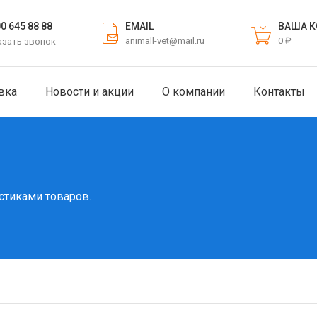
EMAIL
ВАША К
00 645 88 88
animall-vet@mail.ru
0 ₽
азать звонок
вка
Новости и акции
О компании
Контакты
стиками товаров.