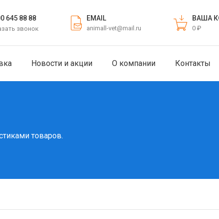
EMAIL
ВАША К
00 645 88 88
animall-vet@mail.ru
0 ₽
азать звонок
вка
Новости и акции
О компании
Контакты
стиками товаров.