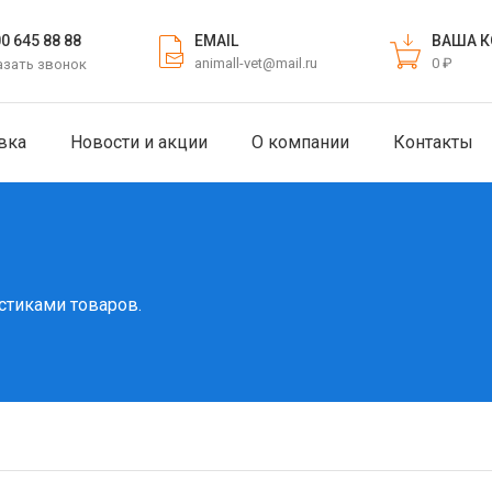
EMAIL
ВАША К
00 645 88 88
animall-vet@mail.ru
0 ₽
азать звонок
вка
Новости и акции
О компании
Контакты
стиками товаров.