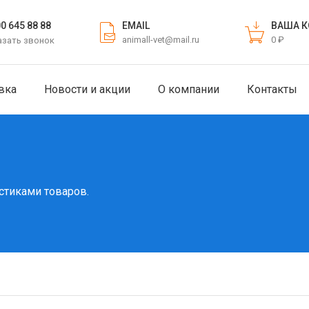
EMAIL
ВАША К
00 645 88 88
animall-vet@mail.ru
0 ₽
азать звонок
вка
Новости и акции
О компании
Контакты
стиками товаров.